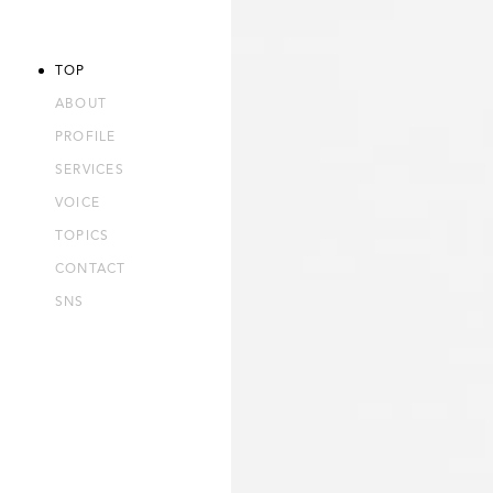
TOP
ABOUT
OFFICIAL TOP
PROFILE
公式サイトトップ
SERVICES
VOICE
ONLINE SALON
TOPICS
勝ち組サロンオンラインスクール
CONTACT
SNS
CONSULTING
顧問契約
ON SITE SEMINAR
出張講習